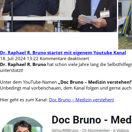
Dr. Raphael R. Bruno startet mit eigenem Youtube Kanal
für
18. Juli 2024 13:22
Kommentare deaktiviert
Dr.
Dr. Raphael R. Bruno
hat schon viele Jahre lang die Selbsthilfe
Raphael
unterstützt!
R.
Bruno
Unter dem YouTube-Namen
„Doc Bruno – Medizin verstehen!
startet
Unbedingt mal vorbeischauen, dem Kanal folgen und gerne auch
mit
eigenem
Hier geht es zum Kanal:
Doc Bruno – Medizin verstehen!
Youtube
Kanal