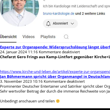
Experte zur Organspende: Widerspruchslösung längst überf
für
24. Januar 2024 11:16
Kommentare deaktiviert
Experte
Chefarzt Gero Frings aus Kamp-Lintfort gegenüber Kirche+
zur
Organspende:
Widerspruchslös
https://www.kirche-und-leben.de/artikel/experte-zur-organspend
längst
Jan Böhmermann spricht über Organmangel in Deutschlan
überfällig
für
3. November 2023 10:16
Kommentare deaktiviert
Jan
Prominenter
Deutscher Entertainer und Satiriker
spricht über Or
Böhmermann
Sehr wertvoller Beitrag der durch die immense Reichweite von 
spricht
über
Unbedingt anschauen und teilen
Organmangel