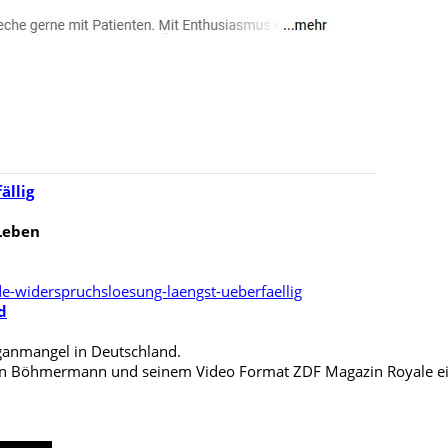
ällig
Leben
ung
e-widerspruchsloesung-laengst-ueberfaellig
d
ganmangel in Deutschland.
Jan Böhmermann und seinem Video Format ZDF Magazin Royale ein